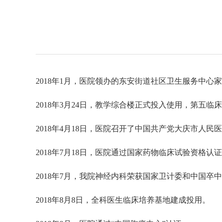
2018
年
1
月，医院领办的东安街道社区卫生服务中心家
2018
年
3
月
24
日，教学综合楼正式投入使用，第五临床
2018
年
4
月
18
日，医院召开了中国共产党大庆市人民医
2018
年
7
月
18
日，
医院
通过国家药物临床试验资格认证
2018
年
7
月，我院神经内科荣获国家卫计委和中国卒中
2018
年
8
月
8
日，全科医生临床培养基地建成投用。