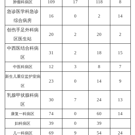
109
17
118
8
肿瘤科病区
急诊医学科急诊
16
0
2
14
综合病房
创伤手足外科病
20
2
20
2
区医生站
中西医结合科病
31
2
18
15
区
12
3
8
7
中医科病区
新生儿重症监护室病
23
0
14
9
区
乳腺甲状腺科病
30
7
24
13
区
74
0
60
14
康复一科病区
39
0
39
妇科病区
69
9
54
24
儿一科病区