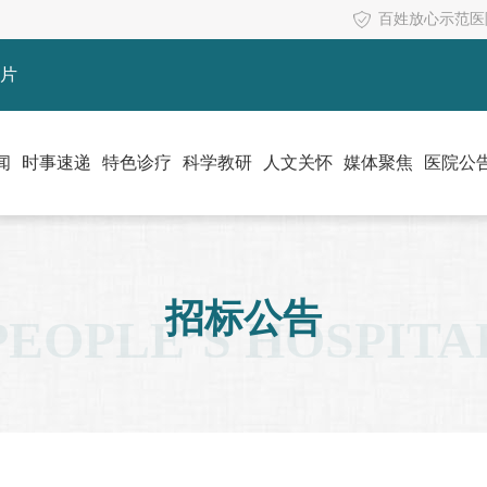
百姓放心示范医
片
闻
时事速递
特色诊疗
科学教研
人文关怀
媒体聚焦
医院公
招标公告
PEOPLE’S HOSPITA