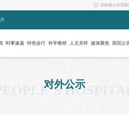
百姓放心示范医
片
闻
时事速递
特色诊疗
科学教研
人文关怀
媒体聚焦
医院公
对外公示
PEOPLE’S HOSPITA