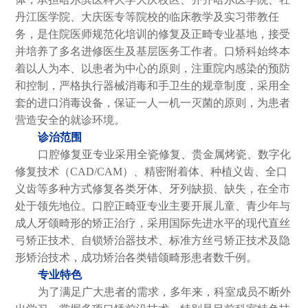
丹江医学院、大庆医专等院校的临床教学及实习带教任
务，是住院医师规范化培训的修复及正畸专业基地，接受
并培养了多名进修医生及基层医务工作者。口矫科始终本
着以人为本、以患者为中心的原则，注重院内感染的预防
和控制，严格执行器械消毒和手卫生的规章制度，采用全
套的进口消毒设备，保证一人一机一灭菌的原则，为患者
营造安全的就诊环境。
诊治范围
口腔修复亚专业采用全瓷修复、贵金属烤瓷、数字化
修复技术（CAD/CAM）、精密附着体、种植义齿、全口
义齿等多种方式修复各类牙体、牙列缺损、缺失，在全市
处于领先地位。口腔正畸亚专业主要开展儿童、青少年与
成人牙颌畸形的矫正治疗，采用国际先进水平的现代直丝
弓矫正技术、自锁矫治器技术、标准方丝弓矫正技术及隐
形矫治技术，成功矫治各类错颌畸形患者数千例。
专业特色
为了满足广大患者的需求，多年来，科室成员不断外