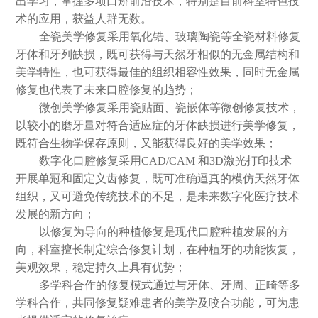
出学习，掌握多项口矫前沿技术，特别是目前科室特色技
术的应用，获益人群无数。
全瓷美学修复采用氧化锆、玻璃陶瓷等全瓷材料修复
牙体和牙列缺损，既可获得与天然牙相似的无金属结构和
美学特性，也可获得最佳的组织相容性效果，同时无金属
修复也代表了未来口腔修复的趋势；
微创美学修复采用瓷贴面、瓷嵌体等微创修复技术，
以较小的磨牙量对符合适应症的牙体缺损进行美学修复，
既符合生物学保存原则，又能获得良好的美学效果；
数字化口腔修复采用CAD/CAM 和3D激光打印技术
开展单冠和固定义齿修复，既可准确逼真的模仿天然牙体
组织，又可避免传统技术的不足，是未来数字化医疗技术
发展的新方向；
以修复为导向的种植修复是现代口腔种植发展的方
向，科室擅长制定综合修复计划，在种植牙的功能恢复，
美观效果，稳定持久上具有优势；
多学科合作的修复模式通过与牙体、牙周、正畸等多
学科合作，共同修复疑难患者的美学及咬合功能，可为患