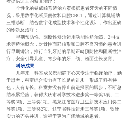
者提供适宜的修复治疗；
个性化的错颌畸形矫治方案根据患者牙齿的不同情
况，采用数字化断层侧位和口腔CBCT，通过计算机辅助
三维诊断，结合数字化成型技术和个性化设计，作出正确
的诊断及治疗；
早期预防性、阻断性矫治运用功能性矫治器、2×4技
术等矫治概念，对骨性面部畸形和口腔不良习惯的患者进
行早期矫治，推行自乳牙期的早期正畸预防性和阻断性治
疗，安全引导儿童、青少年的牙、颌、颅面生长发育。
科研成果
几年来，科室成员都能静下心来专注于临床治疗，勤
于思考，科室综合实力有了长足的进步，形成了科有特
色，人有专长。科室并没有停止前进探索的脚步，不断总
结积累经验，获得大庆市科学技术进步奖一等奖1项、二
等奖3项、三等奖1项。黑龙江省医疗卫生新技术应用奖二
等奖1项、三等奖2项。辽宁省科技进步三等奖1项。软硬
实力的齐头并进，造福于更为广阔地域的患者。