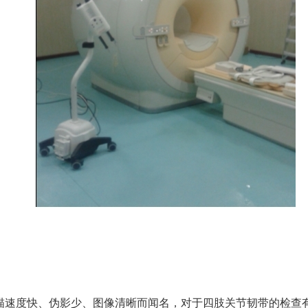
R）以扫描速度快、伪影少、图像清晰而闻名，对于四肢关节韧带的检