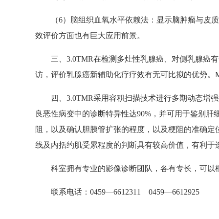
（6）脑组织血氧水平依赖法：显示脑肿瘤与皮质
效评价方面也有巨大应用前景。
三、3.0TMR在检测多灶性乳腺癌、对侧乳腺
访，评价乳腺癌新辅助化疗疗效有无可比拟的优势。M
四、3.0TMR采用容积扫描技术进行多期动态增
良恶性病变中的诊断特异性达90%，并可用于鉴别肝
阻，以及确认胆胰管扩张的程度，以及梗阻的准确定位。
线及内括约肌受累程度的判断具有较高价值，有利于
科室拥有专业的影像诊断团队，各有专长，可以
联系电话：0459—6612311 0459—6612925