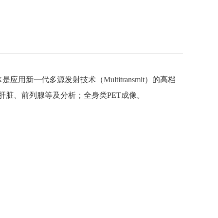
 TX是应用新一代多源发射技术（Multitransmit）的高档
肝脏、前列腺等及分析；全身类PET成像。