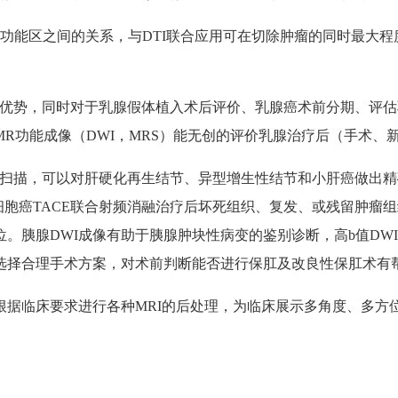
功能区之间的关系，与DTI联合应用可在切除肿瘤的同时最大
癌有优势，同时对于乳腺假体植入术后评价、乳腺癌术前分期、评
R功能成像（DWI，MRS）能无创的评价乳腺治疗后（手术、
强扫描，可以对肝硬化再生结节、异型增生性结节和小肝癌做出精确
细胞癌TACE联合射频消融治疗后坏死组织、复发、或残留肿瘤组
胰腺DWI成像有助于胰腺肿块性病变的鉴别诊断，高b值DWI
选择合理手术方案，对术前判断能否进行保肛及改良性保肛术有
根据临床要求进行各种MRI的后处理，为临床展示多角度、多方