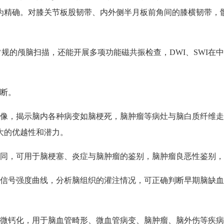
为精确。对膝关节板股韧带、内外侧半月板前角间的膝横韧带，
于常规的颅脑扫描，还能开展多项功能磁共振检查，DWI、SWI
诊断。
成像，揭示脑内各种病变如脑梗死，脑肿瘤等病灶与脑白质纤维
大的优越性和潜力。
不同，可用于脑梗塞、炎症与脑肿瘤的鉴别，脑肿瘤良恶性鉴别
间信号强度曲线，分析脑组织的灌注情况，可正确判断早期脑缺
及微钙化，用于脑血管畸形、微血管病变、脑肿瘤、脑外伤等疾