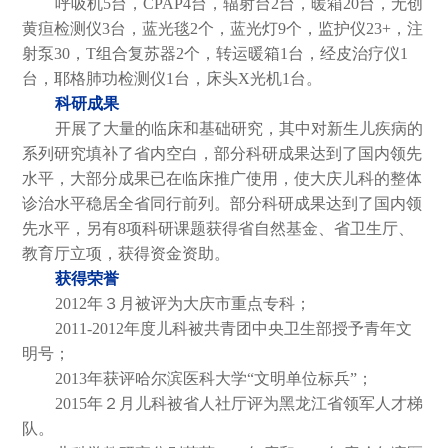
呼吸机5台，CPAP4台，辐射台2台，暖箱20台，无创
黄疸检测仪3台，蓝光毯2个，蓝光灯9个，监护仪23+，注
射泵30，T组合复苏器2个，转运暖箱1台，经皮治疗仪1
台，耶格肺功检测仪1台，床头X光机1台。
科研成果
开展了大量的临床和基础研究，其中对新生儿疾病的
系列研究填补了省内空白，部分科研成果达到了国内领先
水平，大部分成果已在临床推广使用，使大庆儿科的整体
诊治水平稳居全省同行前列。部分科研成果达到了国内领
先水平，另有8项科研课题获得省自然基金、省卫生厅、
教育厅立项，获得资金资助。
获得荣誉
2012年３月被评为大庆市重点专科；
2011-2012年度儿科被共青团中央卫生部授予青年文
明号；
2013年获评哈尔滨医科大学“文明单位标兵”；
2015年２月儿科被省人社厅评为黑龙江省领军人才梯
队。