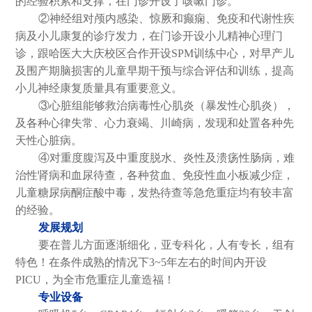
的经验积累和支撑，在门诊开设了咳嗽门诊。
②神经组对颅内感染、惊厥和癫痫、免疫和代谢性疾
病及小儿康复的诊疗发力，在门诊开设小儿精神心理门
诊，跟哈医大大庆校区合作开设SPM训练中心，对早产儿
及围产期脑损害的儿童早期干预与综合评估和训练，提高
小儿神经康复质量具有重要意义。
③心脏组能够救治病毒性心肌炎（暴发性心肌炎），
及各种心律失常、心力衰竭、川崎病，发现和处置各种先
天性心脏病。
④对重度腹泻及中重度脱水、炎性及溃疡性肠病，难
治性肾病和血尿待查，各种贫血、免疫性血小板减少症，
儿童糖尿病酮症酸中毒，发热待查等急危重症均有较丰富
的经验。
发展规划
要在普儿方面逐渐细化，亚专科化，人有专长，组有
特色！在条件成熟的情况下3~5年左右的时间内开设
PICU，为全市危重症儿童造福！
专业设备