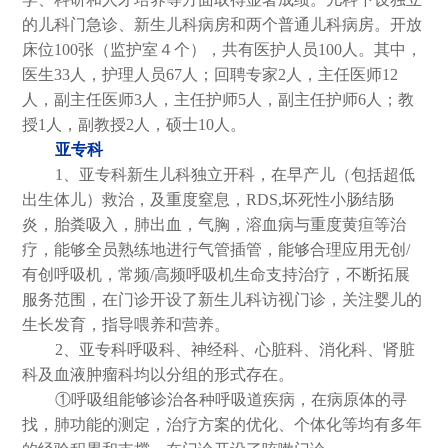
的儿科门急诊、新生儿科病房和两个普通儿科病房。开放
床位100张（监护室４个），共有医护人员100人。其中，
医生33人，护理人员67人；回聘专家2人，主任医师12
人，副主任医师3人，主任护师5人，副主任护师6人；教
授1人，副教授2人，硕士10人。
亚专科
1、亚专科新生儿科独立开科，在早产儿（包括超低
出生体儿）救治，及重度窒息，RDS,坏死性小肠结肠
炎，胎粪吸入，肺出血，气胸，溶血病与重度黄疸等治
疗，能够全员熟练地进行气管插管，能够合理应用无创/
有创呼吸机，常频/高频呼吸机生命支持治疗，不断拓展
服务范围，在门诊开设了新生儿科访视门诊，关注婴儿的
生长发育，指导喂养和营养。
2、亚专科呼吸科、神经科、心脏科、消化科、肾脏
科及血液肿瘤科均以分组的形式存在。
①呼吸组能够诊治各种呼吸道疾病，在病原体的寻
找，肺功能的测定，治疗方案的优化、个体化等均有多年